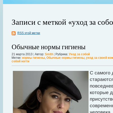
Записи с меткой «уход за соб
RSS этой метки
Обычные нормы гигиены
21 марта 2013
|
Автор:
Smith
|
Рубрика:
Уход за собой
Метки:
нормы гигиены
,
Обычные нормы гигиены
,
уход за своей ко
авной
собой ногти
 ожидает
Можно ли увеличить грудь без операции? Таким вопросом задаютс
себя в форме. Давайте же подробнее рассмотрим этот вопрос. А для
С самого 
речь, нужно углубиться в анатомию.
Далее...
стараются
повседне
которые д
присутств
современн
человека,