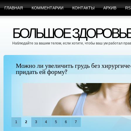
ГЛАВНАЯ
КОММЕНТАРИИ
КОНТАКТЫ
АРХИВ
RS
БОЛЬШОЕ ЗДОРОВЬЕ 
Наблюдайте за вашим телом, если хотите, чтобы ваш ум работал пра
Можно ли увеличить грудь без хирургиче
придать ей форму?
1
2
3
4
5
6
7