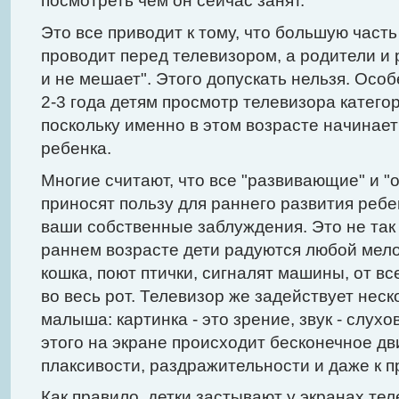
посмотреть чем он сейчас занят.
Это все приводит к тому, что большую част
проводит перед телевизором, а родители и р
и не мешает". Этого допускать нельзя. Осо
2-3 года детям просмотр телевизора катего
поскольку именно в этом возрасте начинае
ребенка.
Многие считают, что все "развивающие" и 
приносят пользу для раннего развития ребен
ваши собственные заблуждения. Это не так 
раннем возрасте дети радуются любой мело
кошка, поют птички, сигналят машины, от вс
во весь рот. Телевизор же задействует нес
малыша: картинка - это зрение, звук - слух
этого на экране происходит бесконечное дв
плаксивости, раздражительности и даже к 
Как правило, детки застывают у экранах те