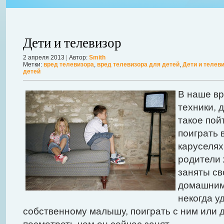
Дети и телевизор
2 апреля 2013
|
Автор:
Smith
Метки:
вред телевизора
,
вред телевизора для детей
,
Дети и телев
детей
В наше вр
техники, 
авной
такое пой
 ожидает
Можно ли увеличить грудь без операции? Таким вопросом задаютс
поиграть 
себя в форме. Давайте же подробнее рассмотрим этот вопрос. А для
каруселях
речь, нужно углубиться в анатомию.
Далее...
родители 
заняты св
домашним
некогда у
собственному малышу, поиграть с ним или