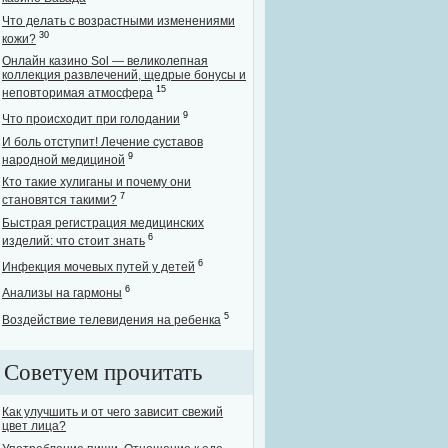
Что делать с возрастными изменениями
30
кожи?
Онлайн казино Sol — великолепная
коллекция развлечений, щедрые бонусы и
15
неповторимая атмосфера
9
Что происходит при голодании
И боль отступит! Лечение суставов
9
народной медициной
Кто такие хулиганы и почему они
7
становятся такими?
Быстрая регистрация медицинских
6
изделий: что стоит знать
6
Инфекция мочевых путей у детей
6
Анализы на гармоны
5
Воздействие телевидения на ребенка
Советуем прочитать
Как улучшить и от чего зависит свежий
цвет лица?