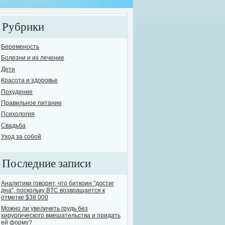
Рубрики
Беременость
Болезни и их лечение
Дети
елось бы поднять одну из самых острых и в то же время опасных проблем сов
Красота и здоровье
овь человечества к выпивке известна с давних времен. На сегодняшний день
Похудение
ут назвать себя трезвенниками. Остальные варьируются, от "пьющих ежеднев
Правильное питание
е...
Психология
Свадьба
Уход за собой
Последние записи
Аналитики говорят, что биткоин "достиг
дна", поскольку BTC возвращается к
отметке $38 000
Можно ли увеличить грудь без
хирургического вмешательства и придать
ей форму?