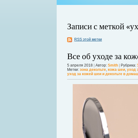
Записи с меткой «ух
RSS этой метки
Все об уходе за кож
5 апреля 2018
|
Автор:
Smith
|
Рубрика:
Метки:
зона декольте
,
кожа шеи
,
уход 
ой продолжает оставаться главной
уход за кожей шеи и декольте в дома
 дрожат под давлением, а мир ожидает
Можно ли увеличить грудь без опера
себя в форме. Давайте же подробнее р
речь, нужно углубиться в анатомию.
Дал