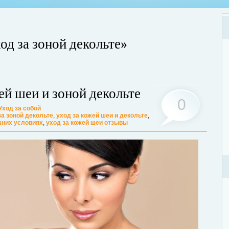
од за зоной декольте»
Хот
Люб
ей шеи и зоной декольте
мог
0
Уход за собой
Дале
за зоной декольте
,
уход за кожей шеи и декольте
,
шних условиях
,
уход за кожей шеи отзывы
ции? Таким вопросом задаются многие женщины, желающие поддерживать
ассмотрим этот вопрос. А для того, чтобы легче было понять о чем идет
ее...