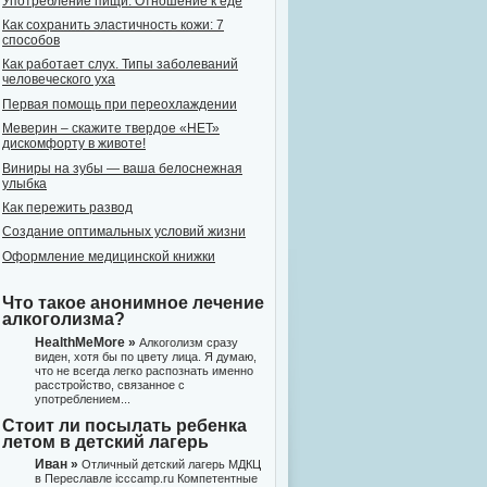
Употребление пищи. Отношение к еде
Как сохранить эластичность кожи: 7
способов
Как работает слух. Типы заболеваний
человеческого уха
Первая помощь при переохлаждении
Меверин – скажите твердое «НЕТ»
дискомфорту в животе!
Виниры на зубы — ваша белоснежная
улыбка
Как пережить развод
Создание оптимальных условий жизни
Оформление медицинской книжки
Что такое анонимное лечение
алкоголизма?
HealthMeMore »
Алкоголизм сразу
виден, хотя бы по цвету лица. Я думаю,
что не всегда легко распознать именно
расстройство, связанное с
употреблением...
Стоит ли посылать ребенка
летом в детский лагерь
Иван »
Отличный детский лагерь МДКЦ
в Переславле icccamp.ru Компетентные