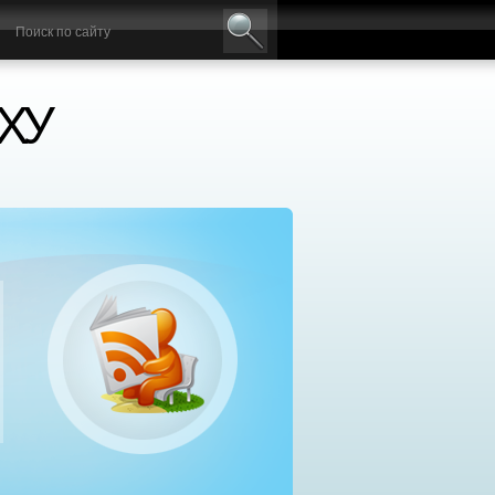
ХУ
нтр социальной реабилитации «Добрый самаря
сплатное лечение алкоголизма и наркомании