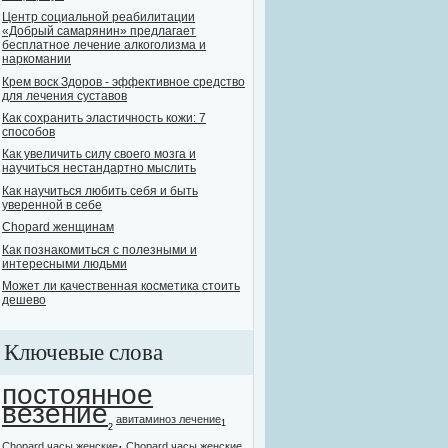
Центр социальной реабилитации
«Добрый самарянин» предлагает
бесплатное лечение алкоголизма и
наркомании
Крем воск Здоров - эффективное средство
для лечения суставов
Как сохранить эластичность кожи: 7
способов
Как увеличить силу своего мозга и
научиться нестандартно мыслить
Как научиться любить себя и быть
уверенной в себе
Chopard женщинам
Как познакомиться с полезными и
интересными людьми
Может ли качественная косметика стоить
дешево
Ключевые слова
постоянное
везение
авитаминоз лечение
1
2
Chopard часы женские
Chopard часы женские