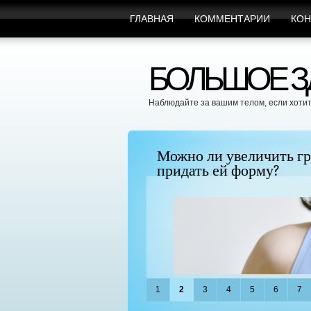
ГЛАВНАЯ
КОММЕНТАРИИ
КОН
БОЛЬШОЕ ЗД
Наблюдайте за вашим телом, если хотит
", поскольку BTC
Можно ли увеличить гр
придать ей форму?
1
2
3
4
5
6
7