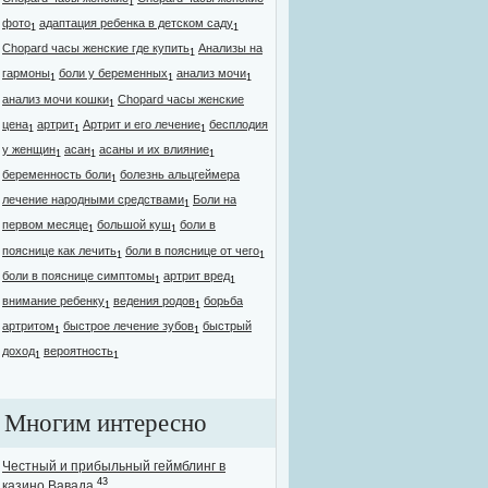
1
фото
адаптация ребенка в детском саду
1
1
Chopard часы женские где купить
Анализы на
1
гармоны
боли у беременных
анализ мочи
1
1
1
анализ мочи кошки
Chopard часы женские
1
цена
артрит
Артрит и его лечение
бесплодия
1
1
1
у женщин
асан
асаны и их влияние
1
1
1
беременность боли
болезнь альцгеймера
1
лечение народными средствами
Боли на
1
первом месяце
большой куш
боли в
1
1
пояснице как лечить
боли в пояснице от чего
1
1
боли в пояснице симптомы
артрит вред
1
1
внимание ребенку
ведения родов
борьба
1
1
артритом
быстрое лечение зубов
быстрый
1
1
доход
вероятность
1
1
Многим интересно
Честный и прибыльный геймблинг в
43
казино Вавада