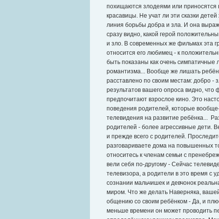
похищаются злодеями или приносятся 
красавицы. Не учат ли эти сказки детей
линия борьбы добра и зла. И она выраж
сразу видно, какой герой положительны
и зло. В современных же фильмах эта г
относится его любимец - к положительн
быть показаны как очень симпатичные 
романтизма... Вообще же лишать ребёнка
расставлено по своим местам: добро - з
результатов вашего опроса видно, что 
предпочитают взрослое кино. Это наст
поведения родителей, которые вообще-т
телевидения на развитие ребёнка... Ра
родителей - более агрессивные дети. 
и прежде всего с родителей. Проследите
разговариваете дома на повышенных то
относитесь к членам семьи с пренебреж
вели себя по-другому - Сейчас телевид
телевизора, а родители в это время с 
сознании мальчишек и девчонок реаль
миром. Что же делать Наверняка, ваше
общению со своим ребёнком - Да, и плю
меньше времени он может проводить пе