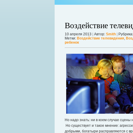
Воздействие телеви
10 апреля 2013
|
Автор:
Smith
|
Рубрика
Метки:
Воздействие телевидения
,
Воз
ребенок
ой продолжает оставаться главной
 дрожат под давлением, а мир ожидает
Можно ли увеличить грудь без опера
себя в форме. Давайте же подробнее р
речь, нужно углубиться в анатомию.
Дал
Но надо знать: ни в коем случае сцены 
Но существует и такое мнение: агресси
добрыми, богатыри расправляются с вр