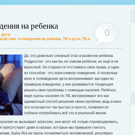
дения на ребенка
0
:
Дети
действие телевидения на ребенка
,
ТВ и дети
,
ТВ и
Хот
Люб
Да, это довольно сложный этап в развитии ребёнка.
мог
Подросток - это как бы не совсем ребёнок, но ещё и не
Дале
взрослый. Он старается отстаивать свои права, и один
из способов - это агрессивное поведение. А поскольку
ции? Таким вопросом задаются многие женщины, желающие поддерживать
кино и телевидение дети воспринимают как один из
ассмотрим этот вопрос. А для того, чтобы легче было понять о чем идет
примеров поведения, у них развивается тенденция
ее...
решать свои проблемы с помощью насилия. Ребёнок,
видя сцены насилия по ТВ, воспринимает его как
адекватный способ решения своих проблем, ведь в кино
это получается так быстро и просто, появляется
соблазн попробовать всё это в реальной жизни.
насилия не вызывают агрессии, они могут её только спровоцировать.
я присутствует даже в сказках, которые мы привыкли считать
агами, Баба-Яга не прочь полакомиться человечинкой, регулярно