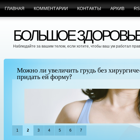
ГЛАВНАЯ
КОММЕНТАРИИ
КОНТАКТЫ
АРХИВ
RS
БОЛЬШОЕ ЗДОРОВЬЕ 
Наблюдайте за вашим телом, если хотите, чтобы ваш ум работал пра
Можно ли увеличить грудь без хирургиче
придать ей форму?
1
2
3
4
5
6
7