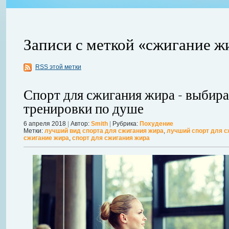
Записи с меткой «сжигание ж
RSS этой метки
Спорт для сжигания жира - выбир
тренировки по душе
авной
6 апреля 2018
|
Автор:
Smith
|
Рубрика:
Похудение
 ожидает
Можно ли увеличить грудь без операции? Таким вопросом задаютс
Метки:
лучший вид спорта для сжигания жира
,
лучший спорт для с
сжигание жира
,
спорт для сжигания жира
себя в форме. Давайте же подробнее рассмотрим этот вопрос. А для
речь, нужно углубиться в анатомию.
Далее...