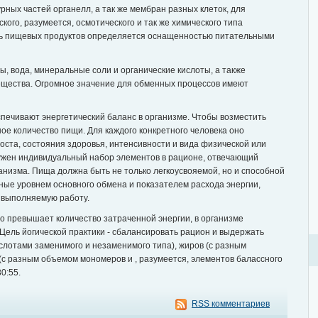
урных частей органелл, а так же мембран разных клеток, для
кого, разумеется, осмотического и так же химического типа
ть пищевых продуктов определяется оснащенностью питательными
ды, вода, минеральные соли и органические кислоты, а также
ещества. Огромное значение для обменных процессов имеют
спечивают энергетический баланс в организме. Чтобы возместить
ое количество пищи. Для каждого конкретного человека оно
роста, состояния здоровья, интенсивности и вида физической или
нужен индивидуальный набор элементов в рационе, отвечающий
низма. Пища должна быть не только легкоусвояемой, но и способной
ные уровнем основного обмена и показателем расхода энергии,
 выполняемую работу.
о превышает количество затраченной энергии, в организме
Цель йогической практики - сбалансировать рацион и выдержать
слотами заменимого и незаменимого типа), жиров (с разным
 (с разным объемом мономеров и , разумеется, элементов балассного
0:55.
RSS комментариев