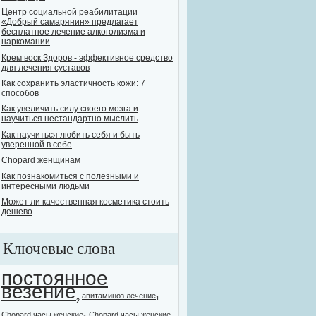
Центр социальной реабилитации
«Добрый самарянин» предлагает
бесплатное лечение алкоголизма и
наркомании
Крем воск Здоров - эффективное средство
для лечения суставов
Как сохранить эластичность кожи: 7
способов
Как увеличить силу своего мозга и
научиться нестандартно мыслить
Как научиться любить себя и быть
уверенной в себе
Chopard женщинам
Как познакомиться с полезными и
интересными людьми
Может ли качественная косметика стоить
дешево
Ключевые слова
постоянное
везение
авитаминоз лечение
1
2
Chopard часы женские
Chopard часы женские