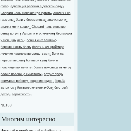
1
фото
адаптация ребенка в детском саду
1
1
Chopard часы женские где купить
Анализы на
1
гармоны
боли у беременных
анализ мочи
1
1
1
анализ мочи кошки
Chopard часы женские
1
цена
артрит
Артрит и его лечение
бесплодия
1
1
1
у женщин
асан
асаны и их влияние
1
1
1
беременность боли
болезнь альцгеймера
1
лечение народными средствами
Боли на
1
первом месяце
большой куш
боли в
1
1
пояснице как лечить
боли в пояснице от чего
1
1
боли в пояснице симптомы
артрит вред
1
1
внимание ребенку
ведения родов
борьба
1
1
артритом
быстрое лечение зубов
быстрый
1
1
доход
вероятность
1
1
NET88
Многим интересно
Честный и прибыльный геймблинг в