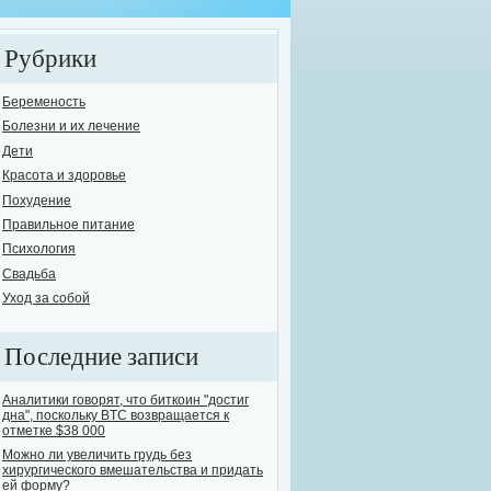
Рубрики
Беременость
Болезни и их лечение
Дети
елось бы поднять одну из самых острых и в то же время опасных проблем сов
Красота и здоровье
овь человечества к выпивке известна с давних времен. На сегодняшний день
Похудение
ут назвать себя трезвенниками. Остальные варьируются, от "пьющих ежеднев
Правильное питание
е...
Психология
Свадьба
Уход за собой
Последние записи
Аналитики говорят, что биткоин "достиг
дна", поскольку BTC возвращается к
отметке $38 000
Можно ли увеличить грудь без
хирургического вмешательства и придать
ей форму?