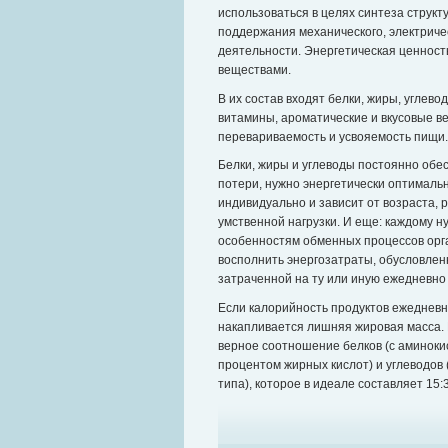
использоваться в целях синтеза структ
поддержания механического, электричес
деятельности. Энергетическая ценнос
веществами.
В их состав входят белки, жиры, углево
витамины, ароматические и вкусовые в
перевариваемость и усвояемость пищи.
Белки, жиры и углеводы постоянно обе
потери, нужно энергетически оптимальн
индивидуально и зависит от возраста, 
умственной нагрузки. И еще: каждому 
особенностям обменных процессов орга
восполнить энергозатраты, обусловлен
затраченной на ту или иную ежедневно
Если калорийность продуктов ежедневн
накапливается лишняя жировая масса. 
верное соотношение белков (с аминоки
процентом жирных кислот) и углеводов
типа), которое в идеале составляет 15:3