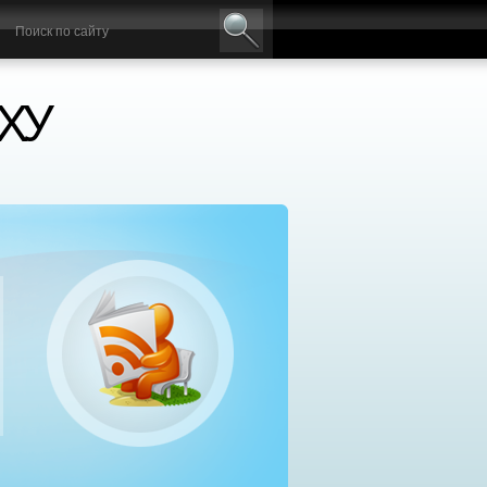
ХУ
нтр социальной реабилитации «Добрый самаря
сплатное лечение алкоголизма и наркомании