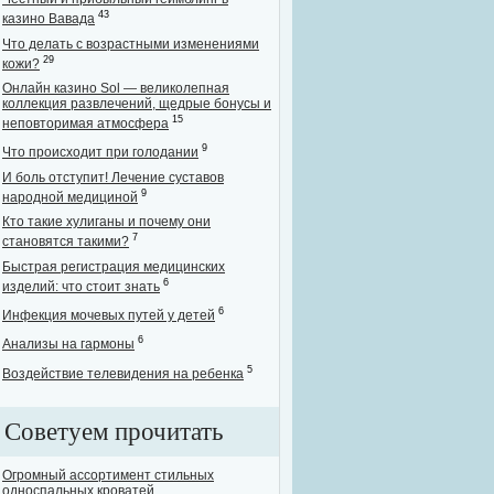
43
казино Вавада
Что делать с возрастными изменениями
29
кожи?
Онлайн казино Sol — великолепная
коллекция развлечений, щедрые бонусы и
15
неповторимая атмосфера
9
Что происходит при голодании
И боль отступит! Лечение суставов
9
народной медициной
Кто такие хулиганы и почему они
7
становятся такими?
Быстрая регистрация медицинских
6
изделий: что стоит знать
6
Инфекция мочевых путей у детей
6
Анализы на гармоны
5
Воздействие телевидения на ребенка
Советуем прочитать
Огромный ассортимент стильных
односпальных кроватей