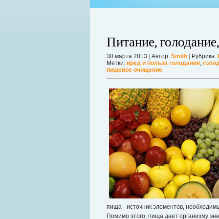
Питание, голодание
30 марта 2013
|
Автор:
Smith
|
Рубрика:
Метки:
вред и польза голодания
,
голо
пищевое очищение
ой продолжает оставаться главной
 дрожат под давлением, а мир ожидает
Можно ли увеличить грудь без опера
себя в форме. Давайте же подробнее р
речь, нужно углубиться в анатомию.
Дал
пища - источник элементов, необходим
Помимо этого, пища дает организму эне