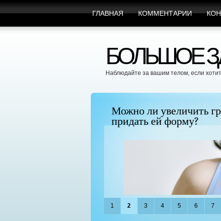
ГЛАВНАЯ
КОММЕНТАРИИ
КОН
БОЛЬШОЕ ЗД
Наблюдайте за вашим телом, если хотит
", поскольку BTC
Можно ли увеличить гр
придать ей форму?
1
2
3
4
5
6
7