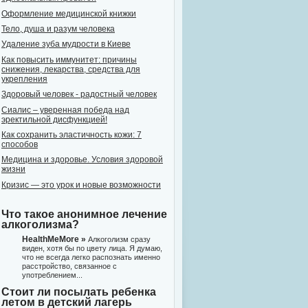
Оформление медицинской книжки
Тело, душа и разум человека
Удаление зуба мудрости в Киеве
Как повысить иммунитет: причины
снижения, лекарства, средства для
укрепления
Здоровый человек - радостный человек
Сиалис – уверенная победа над
эректильной дисфункцией!
Как сохранить эластичность кожи: 7
способов
Медицина и здоровье. Условия здоровой
жизни
Кризис — это урок и новые возможности
Что такое анонимное лечение
алкоголизма?
HealthMeMore »
Алкоголизм сразу
виден, хотя бы по цвету лица. Я думаю,
что не всегда легко распознать именно
расстройство, связанное с
употреблением...
Стоит ли посылать ребенка
летом в детский лагерь