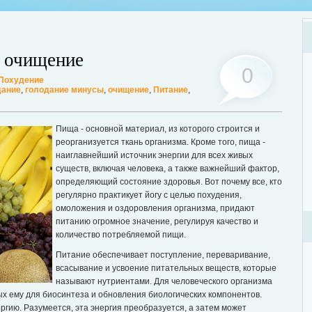
, очищение
0
Похудение
дание
,
голодание минусы
,
очищение
,
Питание
,
Хот
Люб
Пища - основной материал, из которого строится и
мог
реорганизуется ткань организма. Кроме того, пища -
Дале
наиглавнейший источник энергии для всех живых
существ, включая человека, а также важнейший фактор,
ции? Таким вопросом задаются многие женщины, желающие поддерживать
определяющий состояние здоровья. Вот почему все, кто
ассмотрим этот вопрос. А для того, чтобы легче было понять о чем идет
регулярно практикует йогу с целью похудения,
ее...
омоложения и оздоровления организма, придают
питанию огромное значение, регулируя качество и
количество потребляемой пищи.
Питание обеспечивает поступление, переваривание,
всасывание и усвоение питательных веществ, которые
называют нутриентами. Для человеческого организма
ых ему для биосинтеза и обновления биологических компонентов.
ргию. Разумеется, эта энергия преобразуется, а затем может