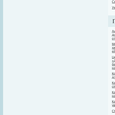
С
У
Ан
д
о
М
х
е
Ц
«
б
н
К
д
Ка
с
Ка
н
К
у
C