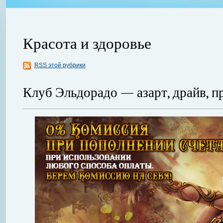
Красота и здоровье
RSS этой рубрики
Клуб Эльдорадо — азарт, драйв, 
авной
 ожидает
Можно ли увеличить грудь без операции? Таким вопросом задаютс
себя в форме. Давайте же подробнее рассмотрим этот вопрос. А для
речь, нужно углубиться в анатомию.
Далее...