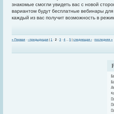
знакомые смогли увидеть вас с новой сторо
вариантом будут бесплатные вебинары для
каждый из вас получит возможность в режи
« Первая
·
‹ предыдущая
|
1
·
2
·
3
·
4
...
5
|
следующая ›
·
последняя »
Б
Б
Д
К
П
П
П