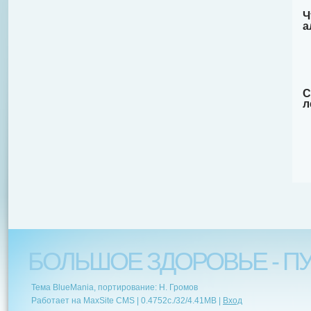
Ч
а
С
л
БОЛЬШОЕ ЗДОРОВЬЕ - ПУ
Тема BlueMania, портирование: Н. Громов
Работает на MaxSite CMS |
0.4752c.
/
32
/
4.41MB
|
Вход