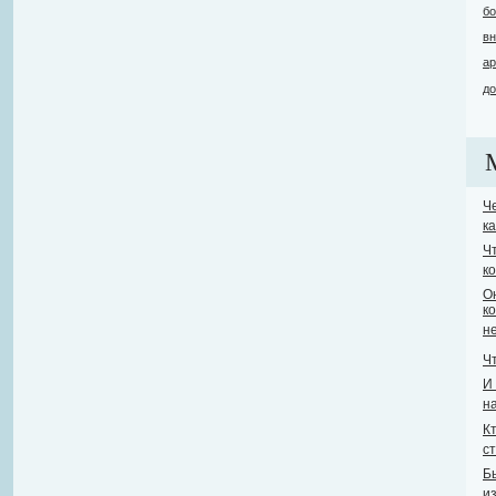
бо
вн
ар
до
Ч
к
Ч
к
О
к
н
Ч
И
н
К
с
Б
из