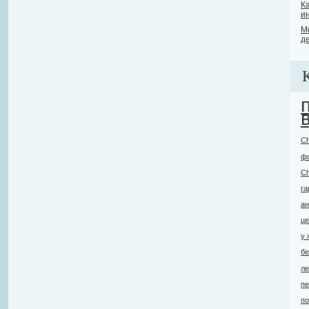
К
и
М
д
Ch
ф
Ch
г
ан
це
у
бе
ле
п
по