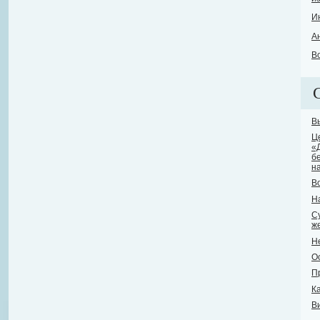
И
А
В
В
Ц
«
б
н
В
Н
С
ж
Н
О
П
К
В